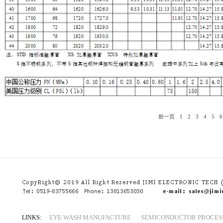
前一页
1
2
3
4
5
6
EYE WASH MANUFACTURE
SEMICONDUCTOR PROCES
LINKS: