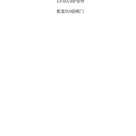
EP/BA/MP管件
配套BA级阀门